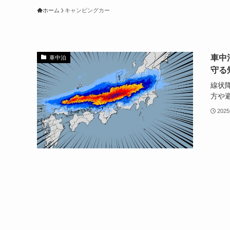
ホーム
キャンピングカー
車中
車中泊
守る
線状
方や
202