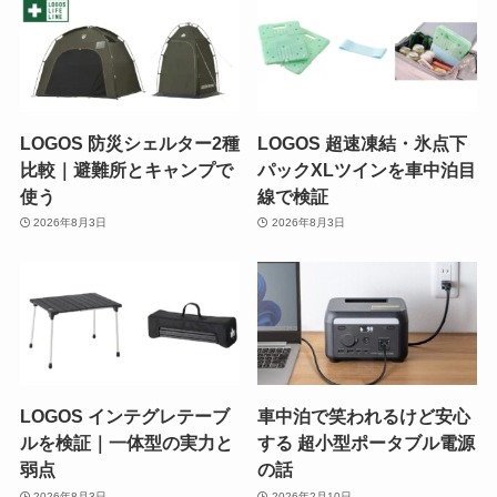
LOGOS 防災シェルター2種
LOGOS 超速凍結・氷点下
比較｜避難所とキャンプで
パックXLツインを車中泊目
使う
線で検証
2026年8月3日
2026年8月3日
LOGOS インテグレテーブ
車中泊で笑われるけど安心
ルを検証｜一体型の実力と
する 超小型ポータブル電源
弱点
の話
2026年8月3日
2026年2月10日