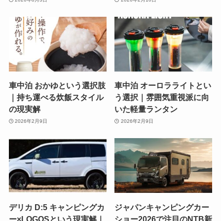
車中泊 おかゆという選択肢
車中泊 オーロラライトとい
｜持ち運べる炊飯スタイル
う選択｜雰囲気重視派に向
の現実解
いた軽量ランタン
2026年2月9日
2026年2月9日
デリカ D:5 キャンピングカ
ジャパンキャンピングカー
ー×LOGOSという現実解｜
ショー2026で注目のNTB新