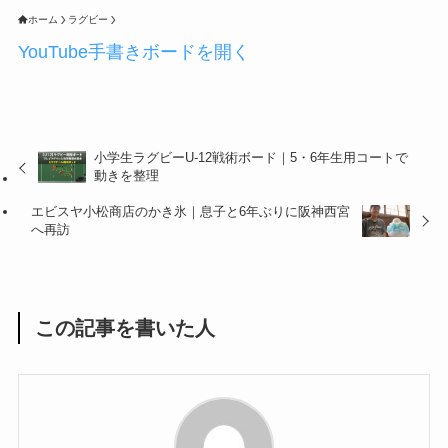
ホーム
ラグビー
YouTube手書きボードを開く
小学生ラグビーU-12戦術ボード｜5・6年生用コートで
動きを整理
エビスヤ小松商店のかき氷｜息子と6年ぶりに阪神西宮
へ再訪
この記事を書いた人