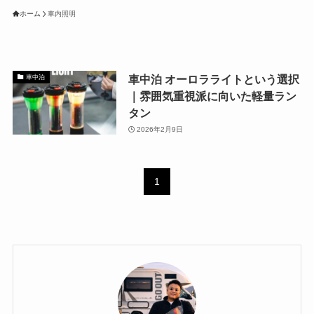
ホーム
車内照明
車中泊 オーロラライトという選択
車中泊
｜雰囲気重視派に向いた軽量ラン
タン
2026年2月9日
1