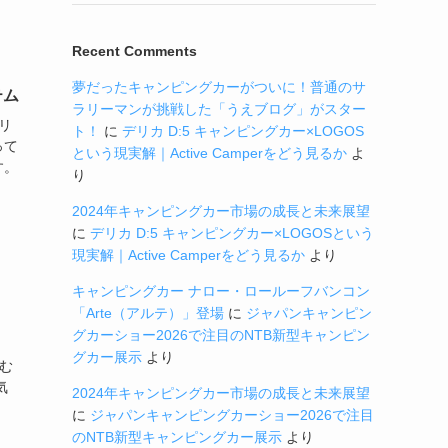
Recent Comments
夢だったキャンピングカーがついに！普通のサ
テム
ラリーマンが挑戦した「うえブログ」がスター
リ
ト！
に
デリカ D:5 キャンピングカー×LOGOS
って
という現実解｜Active Camperをどう見るか
よ
す。
り
2024年キャンピングカー市場の成長と未来展望
に
デリカ D:5 キャンピングカー×LOGOSという
現実解｜Active Camperをどう見るか
より
キャンピングカー ナロー・ロールーフバンコン
「Arte（アルテ）」登場
に
ジャパンキャンピン
グカーショー2026で注目のNTB新型キャンピン
グカー展示
より
む
気
2024年キャンピングカー市場の成長と未来展望
に
ジャパンキャンピングカーショー2026で注目
のNTB新型キャンピングカー展示
より