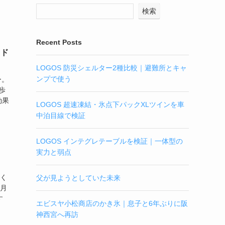
検索
Recent Posts
トド
LOGOS 防災シェルター2種比較｜避難所とキャ
ンプで使う
ー。
歩
効果
LOGOS 超速凍結・氷点下パックXLツインを車
中泊目線で検証
LOGOS インテグレテーブルを検証｜一体型の
実力と弱点
てく
父が見ようとしていた未来
6月
す
エビスヤ小松商店のかき氷｜息子と6年ぶりに阪
神西宮へ再訪