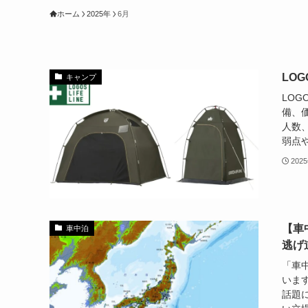
ホーム
2025年
6月
LO
キャンプ
LO
備、
人数
弱点
202
【車
車中泊
逃げ
「車
います
話題