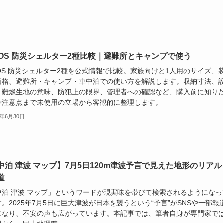
GOS 防災シェルター2種比較｜避難所とキャンプで使う
GOS 防災シェルター2種を公式情報で比較。家族向けと1人用のサイズ、
価格、避難所・キャンプ・車中泊での使い方を解説します。収納寸法、
、難燃生地の意味、防犯上の限界、管理者への確認など、購入前に知り
や注意点まで未使用の立場から客観的に整理します。
5年6月30日
中泊 津波 マップ】7月5日120m津波予言で見えた地形のリアル
道
中泊 津波 マップ」というワードが現実味を帯びて検索されるようになっ
。2025年7月5日に巨大津波が日本を襲うという“予言”がSNSや一部報
になり、不安の声も広がっています。本記事では、筆者自身が専門家で