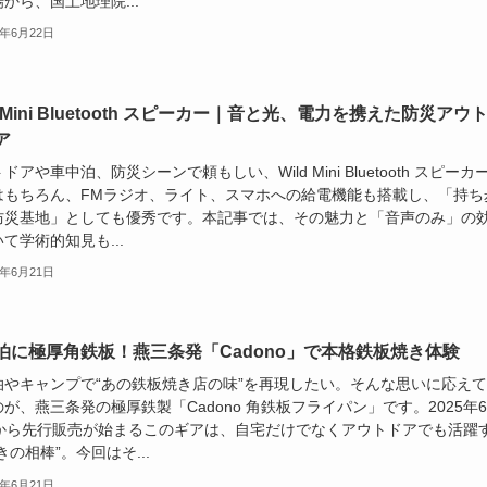
から、国土地理院...
5年6月22日
d Mini Bluetooth スピーカー｜音と光、電力を携えた防災アウ
ア
ドアや車中泊、防災シーンで頼もしい、Wild Mini Bluetooth スピーカ
はもちろん、FMラジオ、ライト、スマホへの給電機能も搭載し、「持ち
防災基地」としても優秀です。本記事では、その魅力と「音声のみ」の
て学術的知見も...
5年6月21日
泊に極厚角鉄板！燕三条発「Cadono」で本格鉄板焼き体験
泊やキャンプで“あの鉄板焼き店の味”を再現したい。そんな思いに応え
が、燕三条発の極厚鉄製「Cadono 角鉄板フライパン」です。2025年
日から先行販売が始まるこのギアは、自宅だけでなくアウトドアでも活躍
きの相棒”。今回はそ...
5年6月21日