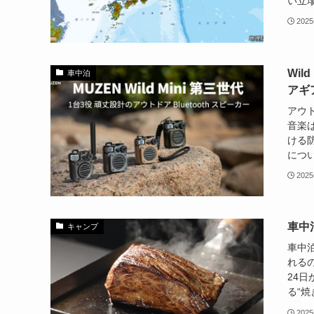
い立場
202
Wil
車中泊
アギ
アウト
音楽
ける
につい
202
車中
キャンプ
車中
れるの
24
る“焼
202