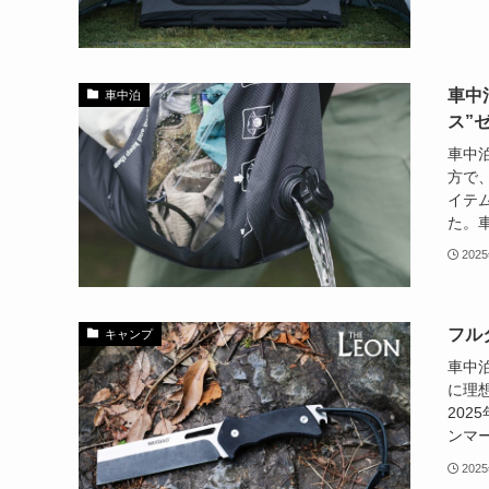
車中
車中泊
ス”
車中
方で
イテム
た。車
202
フル
キャンプ
車中
に理想
20
ンマー
202