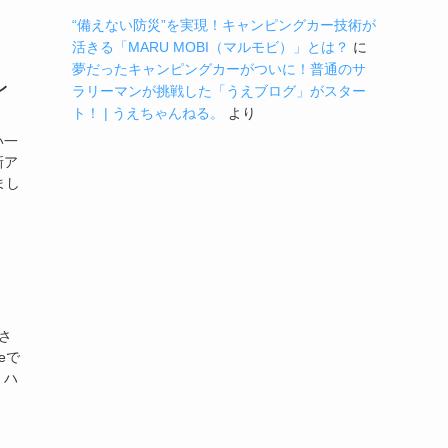
“備えない防災”を実現！キャンピングカー技術が
活きる「MARU MOBI（マルモビ）」とは？
に
夢だったキャンピングカーがついに！普通のサ
レ
ラリーマンが挑戦した「うえブログ」がスター
ト！ | うえちゃんねる。
より
い一
新ア
まし
さ
eで
、ハ