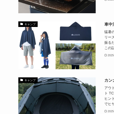
車中
キャンプ
猛暑
リー
振る
この記
202
カン
キャンプ
アウ
ト 
ヒン
でヒヤ
202