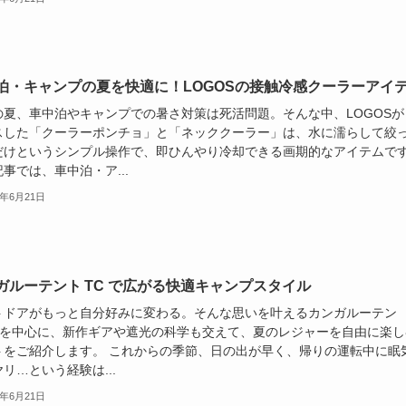
泊・キャンプの夏を快適に！LOGOSの接触冷感クーラーアイ
の夏、車中泊やキャンプでの暑さ対策は死活問題。そんな中、LOGOSが
スした「クーラーポンチョ」と「ネッククーラー」は、水に濡らして絞
だけというシンプル操作で、即ひんやり冷却できる画期的なアイテムで
事では、車中泊・ア...
5年6月21日
ガルーテント TC で広がる快適キャンプスタイル
トドアがもっと自分好みに変わる。そんな思いを叶えるカンガルーテン
TCを中心に、新作ギアや遮光の科学も交えて、夏のレジャーを自由に楽し
トをご紹介します。 これからの季節、日の出が早く、帰りの運転中に眠
リ…という経験は...
5年6月21日