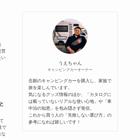
装
設営
たい
うえちゃん
キャンピングカーオーナー
念願のキャンピングカーを購入し、家族で
旅を楽しんでいます。
気になるグッズ情報のほか、「カタログに
は載っていないリアルな使い心地」や「車
と
中泊の知恵」を包み隠さず発信。
これから買う人の「失敗しない選び方」の
て
参考になれば嬉しいです！
道で
はな