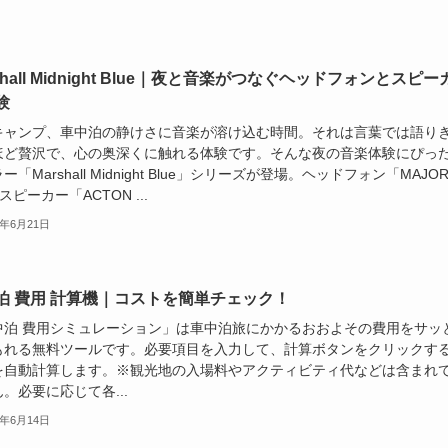
shall Midnight Blue｜夜と音楽がつなぐヘッドフォンとスピー
験
キャンプ、車中泊の静けさに音楽が溶け込む時間。それは言葉では語り
ほど贅沢で、心の奥深くに触れる体験です。そんな夜の音楽体験にぴっ
ー「Marshall Midnight Blue」シリーズが登場。ヘッドフォン「MAJO
スピーカー「ACTON ...
5年6月21日
泊 費用 計算機｜コストを簡単チェック！
中泊 費用シミュレーション」は車中泊旅にかかるおおよその費用をサッ
もれる無料ツールです。必要項目を入力して、計算ボタンをクリックす
を自動計算します。※観光地の入場料やアクティビティ代などは含まれ
。必要に応じて各...
5年6月14日