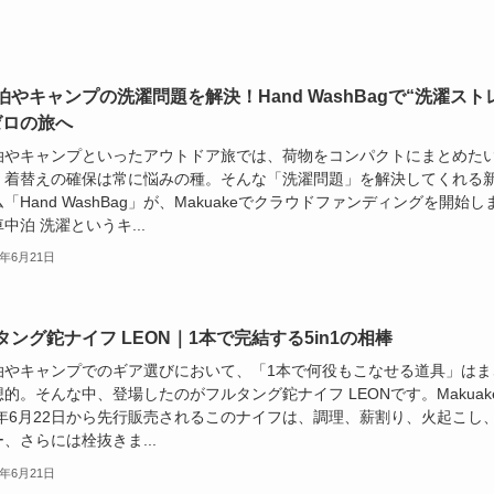
泊やキャンプの洗濯問題を解決！Hand WashBagで“洗濯スト
ゼロの旅へ
泊やキャンプといったアウトドア旅では、荷物をコンパクトにまとめた
、着替えの確保は常に悩みの種。そんな「洗濯問題」を解決してくれる
「Hand WashBag」が、Makuakeでクラウドファンディングを開始し
中泊 洗濯というキ...
5年6月21日
タング鉈ナイフ LEON｜1本で完結する5in1の相棒
泊やキャンプでのギア選びにおいて、「1本で何役もこなせる道具」はま
的。そんな中、登場したのがフルタング鉈ナイフ LEONです。Makuak
25年6月22日から先行販売されるこのナイフは、調理、薪割り、火起こし
、さらには栓抜きま...
5年6月21日