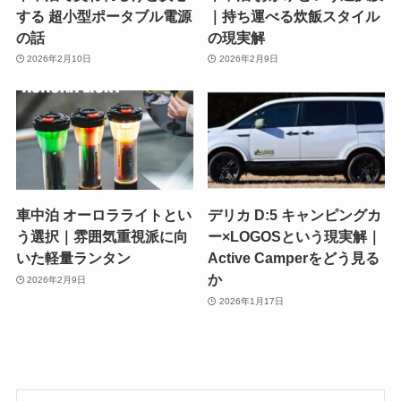
する 超小型ポータブル電源
｜持ち運べる炊飯スタイル
の話
の現実解
2026年2月10日
2026年2月9日
車中泊 オーロラライトとい
デリカ D:5 キャンピングカ
う選択｜雰囲気重視派に向
ー×LOGOSという現実解｜
いた軽量ランタン
Active Camperをどう見る
か
2026年2月9日
2026年1月17日