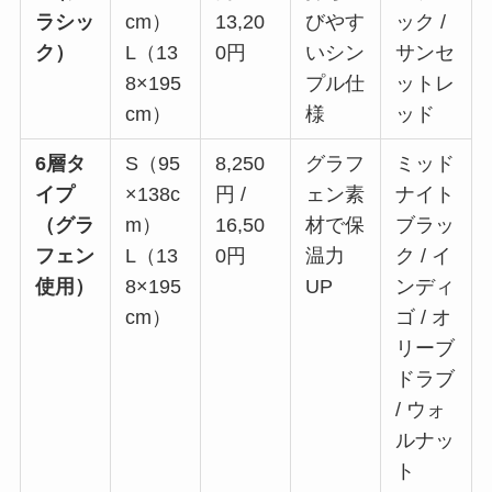
ラシッ
cm）
13,20
びやす
ック /
ク）
L（13
0円
いシン
サンセ
8×195
プル仕
ットレ
cm）
様
ッド
6層タ
S（95
8,250
グラフ
ミッド
イプ
×138c
円 /
ェン素
ナイト
（グラ
m）
16,50
材で保
ブラッ
フェン
L（13
0円
温力
ク / イ
使用）
8×195
UP
ンディ
cm）
ゴ / オ
リーブ
ドラブ
/ ウォ
ルナッ
ト