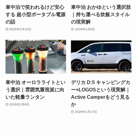
車中泊で笑われるけど安心
車中泊 おかゆという選択肢
する 超小型ポータブル電源
｜持ち運べる炊飯スタイル
の話
の現実解
2026年2月10日
2026年2月9日
車中泊 オーロラライトとい
デリカ D:5 キャンピングカ
う選択｜雰囲気重視派に向
ー×LOGOSという現実解｜
いた軽量ランタン
Active Camperをどう見る
か
2026年2月9日
2026年1月17日