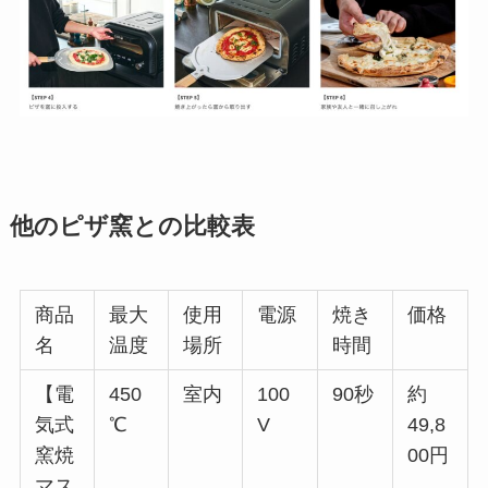
他のピザ窯との比較表
商品
最大
使用
電源
焼き
価格
名
温度
場所
時間
【電
450
室内
100
90秒
約
気式
℃
V
49,8
窯焼
00円
マス