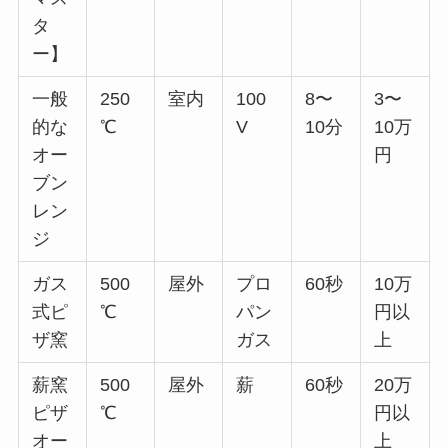
タ
ー】
一般
250
室内
100
8〜
3〜
的な
℃
V
10分
10万
オー
円
ブン
レン
ジ
ガス
500
屋外
プロ
60秒
10万
式ピ
℃
パン
円以
ザ窯
ガス
上
薪窯
500
屋外
薪
60秒
20万
ピザ
℃
円以
オー
上