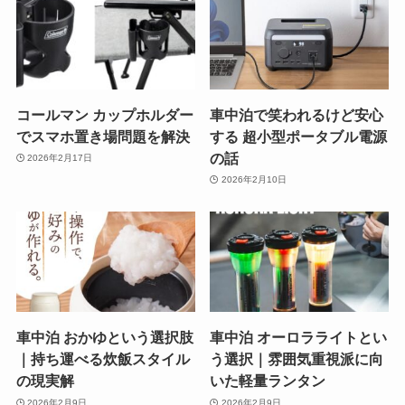
コールマン カップホルダー
車中泊で笑われるけど安心
でスマホ置き場問題を解決
する 超小型ポータブル電源
の話
2026年2月17日
2026年2月10日
車中泊 おかゆという選択肢
車中泊 オーロラライトとい
｜持ち運べる炊飯スタイル
う選択｜雰囲気重視派に向
の現実解
いた軽量ランタン
2026年2月9日
2026年2月9日