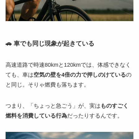
🚗 車でも同じ現象が起きている
高速道路で時速80kmと120kmでは、体感できなく
ても、車は
空気の壁を4倍の力で押しのけている
の
と同じ。そりゃ燃費も落ちます。
つまり、「ちょっと急ごう」が、実は
ものすごく
燃料を消費している行為
だったりするんです。