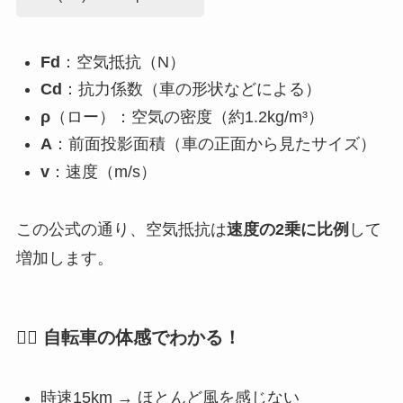
Fd
：空気抵抗（N）
Cd
：抗力係数（車の形状などによる）
ρ
（ロー）：空気の密度（約1.2kg/m³）
A
：前面投影面積（車の正面から見たサイズ）
v
：速度（m/s）
この公式の通り、空気抵抗は
速度の2乗に比例
して
増加します。
🚴‍♂️ 自転車の体感でわかる！
時速15km → ほとんど風を感じない