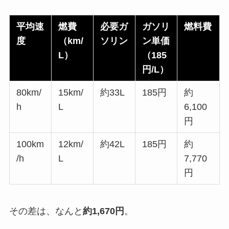
平均速
燃費
必要ガ
ガソリ
燃料費
度
（km/
ソリン
ン単価
L）
（185
円/L）
80km/
15km/
約33L
185円
約
h
L
6,100
円
100km
12km/
約42L
185円
約
/h
L
7,770
円
その差は、なんと
約1,670円
。