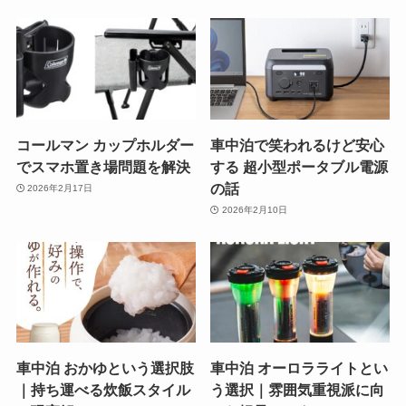
コールマン カップホルダー
車中泊で笑われるけど安心
でスマホ置き場問題を解決
する 超小型ポータブル電源
の話
2026年2月17日
2026年2月10日
車中泊 おかゆという選択肢
車中泊 オーロラライトとい
｜持ち運べる炊飯スタイル
う選択｜雰囲気重視派に向