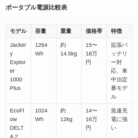
ポータブル電源比較表
モデル
容量
重量
価格帯
特徴
Jacker
1264
約
15〜
拡張バ
y
Wh
14.5kg
18万
ッテリ
Explor
円
ー対
er
応、車
1000
中泊定
Plus
番モデ
ル
EcoFl
1024
約
14〜
急速充
ow
Wh
12kg
16万
電に強
DELT
円
い
A 2