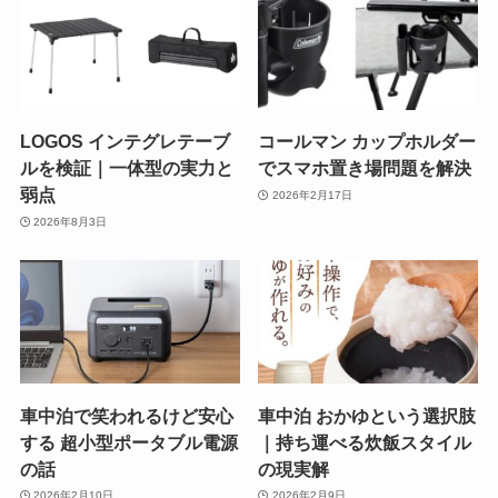
LOGOS インテグレテーブ
コールマン カップホルダー
ルを検証｜一体型の実力と
でスマホ置き場問題を解決
弱点
2026年2月17日
2026年8月3日
車中泊で笑われるけど安心
車中泊 おかゆという選択肢
する 超小型ポータブル電源
｜持ち運べる炊飯スタイル
の話
の現実解
2026年2月10日
2026年2月9日