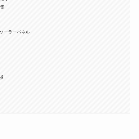
充電
ルソーラーパネル
派
？