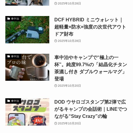
2025年10月28日
DCF HYBRID ミニウォレット｜
車中泊
超軽量×防水×強度の次世代アウト
ドア財布
2025年10月28日
車中泊やキャンプで“極上の一
車中泊
杯”。純度99.7%の「結晶化チタン
茶漉し付き ダブルウォールマグ」
登場
2025年10月20日
DOD ウサロゴスタンプ第2弾で広
車中泊
がるキャンプの会話術｜LINEでつ
ながる“Stay Crazy”の輪
2025年10月20日