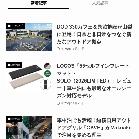
新着記事
人気記事
DOD 330カフェ＆民泊施設が山梨
キャンプ
に登場！日常と非日常をつなぐ新
たなアウトドア拠点
2025年10月28日
LOGOS「55セルフインフレート
車中泊
マット・
SOLO（2026LIMITED）」レビュ
ー｜車中泊にも最適なオールシー
ズン対応モデル
2025年10月28日
車中泊でも活躍！縦横両用アウト
車中泊
ドアグリル「CAVE」がMakuake
で注目を集める理由