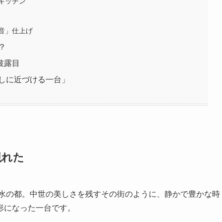
キッチン
音」仕上げ
？
披露目
らしに近づける一台」
現れた
ーの水の都。中世の美しさを残すその街のように、静かで豊かな時
形になった一台です。