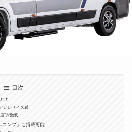
目次
現れた
うどいいサイズ感
度”が激変
ルコンプ」も搭載可能