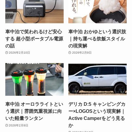
車中泊で笑われるけど安心
車中泊 おかゆという選択肢
する 超小型ポータブル電源
｜持ち運べる炊飯スタイル
の話
の現実解
2026年2月10日
2026年2月9日
車中泊 オーロラライトとい
デリカ D:5 キャンピングカ
う選択｜雰囲気重視派に向
ー×LOGOSという現実解｜
いた軽量ランタン
Active Camperをどう見る
か
2026年2月9日