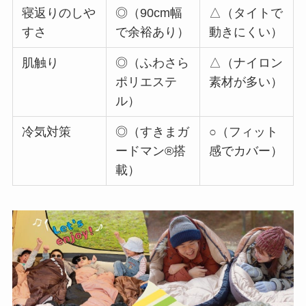
寝返りのしや
◎（90cm幅
△（タイトで
すさ
で余裕あり）
動きにくい）
肌触り
◎（ふわさら
△（ナイロン
ポリエステ
素材が多い）
ル）
冷気対策
◎（すきまガ
○（フィット
ードマン®搭
感でカバー）
載）