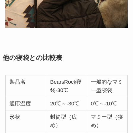
他の寝袋との比較表
製品名
BearsRock寝
一般的なマミ
袋-30℃
ー型寝袋
適応温度
20℃～-30℃
0℃～-10℃
形状
封筒型（広
マミー型（狭
め）
め）